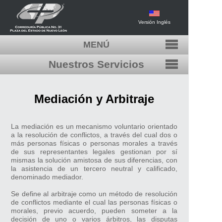
Versión Inglés
MENÚ
Nuestros Servicios
INICIO
FORMAS DE PAGO Y ENVÍO
Fe Pública
Mediación y Arbitraje
COTIZACIONES
Valuación
CONTACTO
La mediación es un mecanismo voluntario orientado
Sociedades Mercantiles
a la resolución de conflictos, a través del cual dos o
BOLSA DE TRABAJO
más personas físicas o personas morales a través
de sus representantes legales gestionan por sí
Registro único de garantías mobiliarias
mismas la solución amistosa de sus diferencias, con
la asistencia de un tercero neutral y calificado,
denominado mediador.
Mediación y arbitraje
Se define al arbitraje como un método de resolución
de conflictos mediante el cual las personas físicas o
Asesoría Jurídica
morales, previo acuerdo, pueden someter a la
decisión de uno o varios árbitros, las disputas