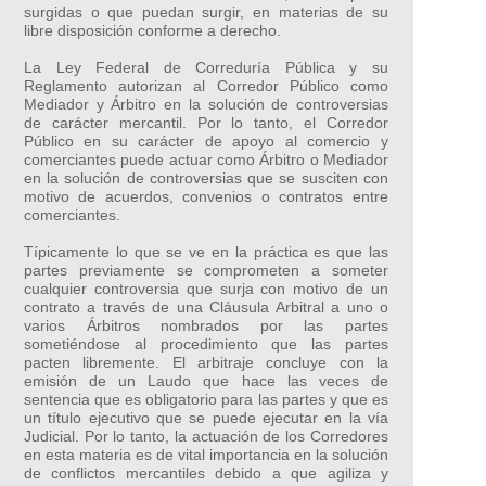
surgidas o que puedan surgir, en materias de su
Quiénes somos
libre disposición conforme a derecho.
La Ley Federal de Correduría Pública y su
Corredor Público vs. Notario Público
Reglamento autorizan al Corredor Público como
Mediador y Árbitro en la solución de controversias
de carácter mercantil. Por lo tanto, el Corredor
Área de cobertura
Público en su carácter de apoyo al comercio y
comerciantes puede actuar como Árbitro o Mediador
en la solución de controversias que se susciten con
motivo de acuerdos, convenios o contratos entre
comerciantes.
Típicamente lo que se ve en la práctica es que las
partes previamente se comprometen a someter
cualquier controversia que surja con motivo de un
contrato a través de una Cláusula Arbitral a uno o
varios Árbitros nombrados por las partes
sometiéndose al procedimiento que las partes
pacten libremente. El arbitraje concluye con la
emisión de un Laudo que hace las veces de
sentencia que es obligatorio para las partes y que es
un título ejecutivo que se puede ejecutar en la vía
Judicial. Por lo tanto, la actuación de los Corredores
en esta materia es de vital importancia en la solución
de conflictos mercantiles debido a que agiliza y