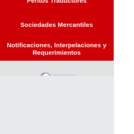
Peritos Traductores
Sociedades Mercantiles
Notificaciones, Interpelaciones y
Requerimientos
T E L É F O N O S :
81 8371 3981, 81 8311 7432, 81 2261 2273
WhatsApp: 81 3056 9094
Email:
contacto@correduria-publica.com