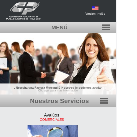
Versión Inglés
MENÚ
INICIO
FORMAS DE PAGO Y ENVÍO
COTIZACIONES
<
>
CONTACTO
BOLSA DE TRABAJO
¿Necesita una Factura Mercantil? Nosotros le podemos ayudar
Clic aquí para más información
Nuestros Servicios
Fe Pública
Avalúos
COMERCIALES
Valuación