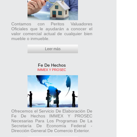
Sociedades Mercantiles
Registro único de garantías mobiliarias
Contamos con Peritos Valuadores
Oficiales que le ayudarán a conocer el
valor comercial actual de cualquier bien
Mediación y arbitraje
mueble o inmueble.
Leer más
Asesoría Jurídica
Fe De Hechos
Quiénes somos
IMMEX Y PROSEC
Corredor Público vs. Notario Público
Área de cobertura
Ofrecemos el Servicio De Elaboración De
Fe De Hechos IMMEX Y PROSEC
Necesarias Para Los Programas De La
Secretaría De Economía Federal -
Dirección General De Comercio Exterior.